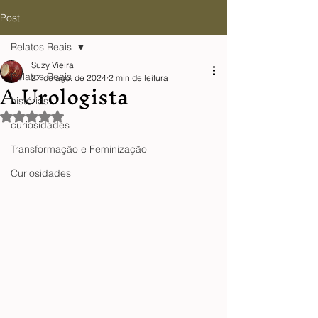
Post
Relatos Reais
Suzy Vieira
Relatos Reais
27 de ago. de 2024
2 min de leitura
A Urologista
histórias
Avaliado com NaN de 5 estrelas.
curiosidades
Transformação e Feminização
Curiosidades