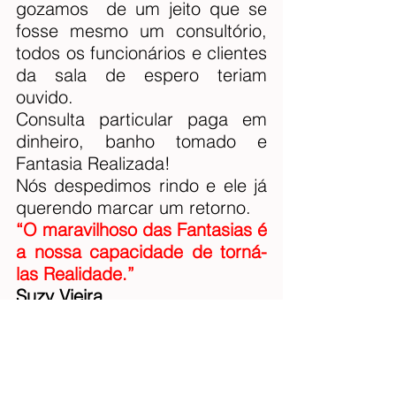
gozamos  de um jeito que se 
fosse mesmo um consultório, 
todos os funcionários e clientes 
da sala de espero teriam 
ouvido.
Consulta particular paga em 
dinheiro, banho tomado e 
Fantasia Realizada!
Nós despedimos rindo e ele já 
querendo marcar um retorno.
“O maravilhoso das Fantasias é 
a nossa capacidade de torná-
las Realidade.”
Suzy Vieira
OBS: 
O 
urologista
 tem como 
especialidades a bexiga, 
próstata, rins, ureteres, pênis, 
epidídimos, testículos, ducto 