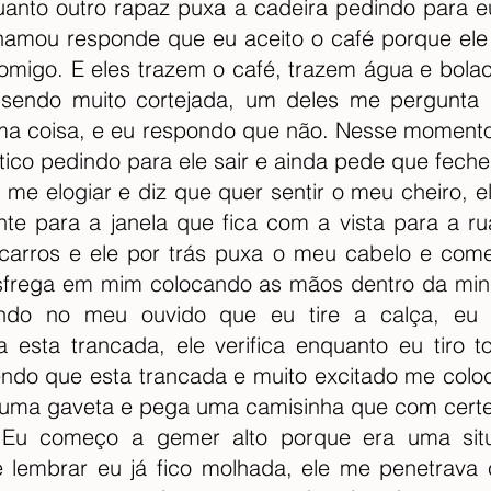
anto outro rapaz puxa a cadeira pedindo para eu
hamou responde que eu aceito o café porque ele 
omigo. E eles trazem o café, trazem água e bola
sendo muito cortejada, um deles me pergunta s
ma coisa, e eu respondo que não. Nesse momento
itico pedindo para ele sair e ainda pede que feche
me elogiar e diz que quer sentir o meu cheiro, el
te para a janela que fica com a vista para a rua
arros e ele por trás puxa o meu cabelo e começ
frega em mim colocando as mãos dentro da minh
ndo no meu ouvido que eu tire a calça, eu 
 esta trancada, ele verifica enquanto eu tiro t
zendo que esta trancada e muito excitado me coloc
 uma gaveta e pega uma camisinha que com certez
o. Eu começo a gemer alto porque era uma situ
e lembrar eu já fico molhada, ele me penetrava 