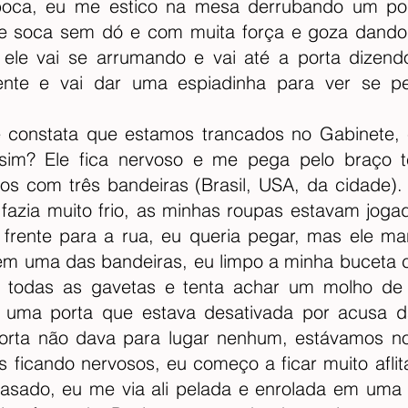
oca, eu me estico na mesa derrubando um port
 me soca sem dó e com muita força e goza dand
 ele vai se arrumando e vai até a porta dizendo
nte e vai dar uma espiadinha para ver se pess
constata que estamos trancados no Gabinete, e
sim? Ele fica nervoso e me pega pelo braço t
s com três bandeiras (Brasil, USA, da cidade). E
fazia muito frio, as minhas roupas estavam jogad
frente para a rua, eu queria pegar, mas ele man
em uma das bandeiras, eu limpo a minha buceta co
 todas as gavetas e tenta achar um molho de c
 uma porta que estava desativada por acusa da
rta não dava para lugar nenhum, estávamos no 
ficando nervosos, eu começo a ficar muito aflita
casado, eu me via ali pelada e enrolada em uma 