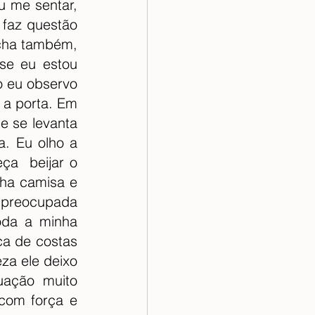
 me sentar, 
faz questão 
cha também, 
e eu estou 
 eu observo 
 a porta. Em 
e se levanta 
. Eu olho a 
a  beijar o 
a camisa e 
preocupada 
oda a minha 
a de costas 
a ele deixo 
ação muito 
com força e 