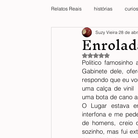
Relatos Reais
histórias
curio
Enrolad
Suzy Vieira
28 de abr
Avaliado com NaN de 
Politico famosinho
Gabinete dele, ofer
respondo que eu vou
uma calça de vinil
uma bota de cano al
O Lugar estava e
interfona e me ped
de homens, creio q
sozinho, mas fui e