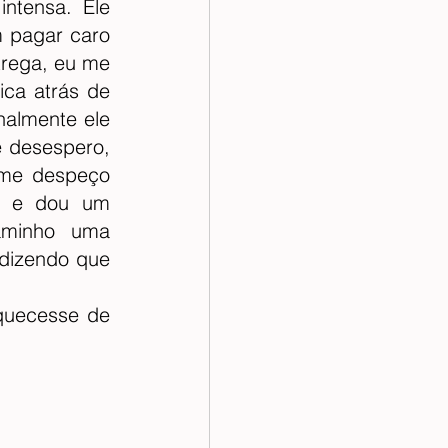
ntensa. Ele 
 pagar caro 
rega, eu me 
ca atrás de 
almente ele 
 desespero, 
 me despeço 
o e dou um 
minho uma 
dizendo que 
uecesse de 