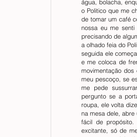
água, bolacha, enqu
o Politico que me c
de tomar um café c
nossa eu me senti 
precisando de algu
a olhado feia do Pol
seguida ele começa 
e me coloca de fren
movimentação dos c
meu pescoço, se es
me pede sussurra
pergunto se a porta
roupa, ele volta di
na mesa dele, abre
fácil de propósit
excitante, só de m