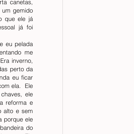
a canetas, 
o um gemido 
 que ele já 
oal já foi 
 eu pelada 
entando me 
ra inverno, 
as perto da 
da eu ficar 
m ela.  Ele 
haves, ele 
 reforma e 
alto e sem 
 porque ele 
bandeira do 