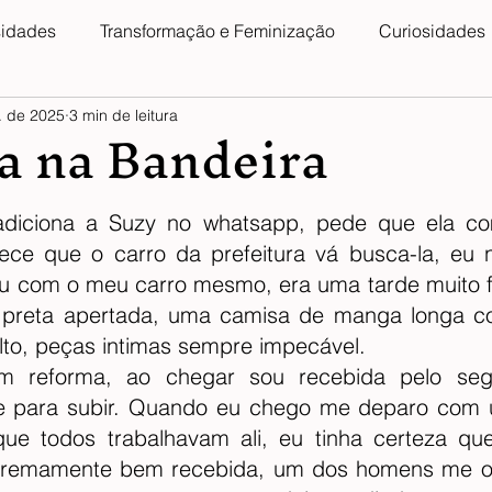
sidades
Transformação e Feminização
Curiosidades
a na Bandeira
. de 2025
3 min de leitura
5 estrelas.
 adiciona a Suzy no whatsapp, pede que ela co
ece que o carro da prefeitura vá busca-la, eu n
 com o meu carro mesmo, era uma tarde muito fri
  preta apertada, uma camisa de manga longa co
to, peças intimas sempre impecável.
m reforma, ao chegar sou recebida pelo seg
e para subir. Quando eu chego me deparo com u
ue todos trabalhavam ali, eu tinha certeza que 
xtremamente bem recebida, um dos homens me of