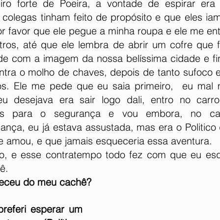
ro forte de Poeira, a vontade de espirar era i
olegas tinham feito de propósito e que eles iam
or favor que ele pegue a minha roupa e ele me ent
tros, até que ele lembra de abrir um cofre que fi
e com a imagem da nossa belíssima cidade e fin
ntra o molho de chaves, depois de tanto sufoco e
dos. Ele me pede que eu saia primeiro,  eu mal
u desejava era sair logo dali, entro no carr
ss para o segurança e vou embora, no ca
nça, eu já estava assustada, mas era o Politico 
e amou, e que jamais esqueceria essa aventura.
o, e esse contratempo todo fez com que eu esq
ê.  
ueceu do meu cachê?
referi esperar um 