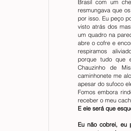
Brasil com um chei
resmungava que os c
por isso. Eu peço p
visto atrás dos mas
um quadro na pared
abre o cofre e enco
respiramos  alivia
porque tudo que e
Chauzinho de Mi
caminhonete me alca
apesar do sufoco el
Fomos embora rind
receber o meu cach
E ele será que esq
Eu não cobrei, eu p