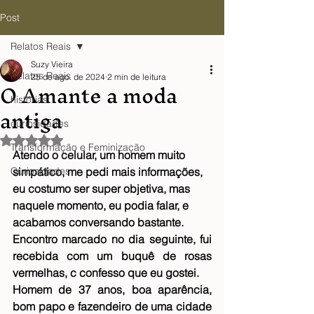
Post
Relatos Reais
Suzy Vieira
Relatos Reais
25 de ago. de 2024
2 min de leitura
O Amante a moda
histórias
antiga
curiosidades
Avaliado com NaN de 5 estrelas.
Transformação e Feminização
Atendo o celular, um homem muito 
Curiosidades
simpático, me pedi mais informações, 
eu costumo ser super objetiva, mas 
naquele momento, eu podia falar, e 
acabamos conversando bastante.
Encontro marcado no dia seguinte, fui 
recebida com um buquê de rosas 
vermelhas, c confesso que eu gostei.
Homem de 37 anos, boa aparência, 
bom papo e fazendeiro de uma cidade 