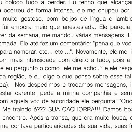
u coloco tudo a perder. Eu tenho que alcançar
 ocorreu de forma intensa, ele me chupou por i
 muito gostoso, com beijos de língua e lambid
fui embora meio que anestesiada. Ele parecia 
er da semana, me mandou várias mensagens. Eu f
smada. Ele até fez um comentário: "pena que voc
ara namorar, etc... etc....". Novamente, ele me l
m mais intensidade com direito a tudo, pois a 
ue eu pergunto o como  ele me achou? e ele respo
da região, e eu digo o que penso sobre esse tal
tica).  Nos despedimos e trocamos mensagens, in
 estar carente, pede a minha companhia e semp
om aquela voz de autoridade ele pergunta: "Ond
Me traindo é??? SUA CACHORRA!!! Damos boas
ncontro. Após a transa, que era muito louca, el
e contava particularidades da sua vida, suas fr