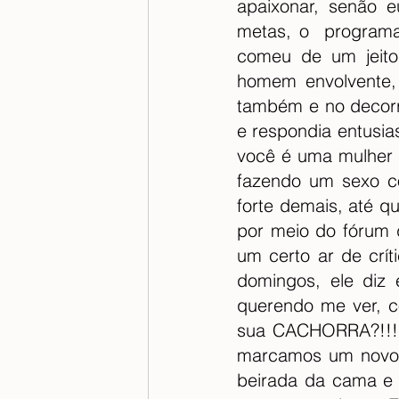
apaixonar, senão e
metas, o  programa
comeu de um jeito
homem envolvente, 
também e no decorr
e respondia entusia
você é uma mulher p
fazendo um sexo co
forte demais, até q
por meio do fórum 
um certo ar de crí
domingos, ele diz
querendo me ver, c
sua CACHORRA?!!! 
marcamos um novo e
beirada da cama e m