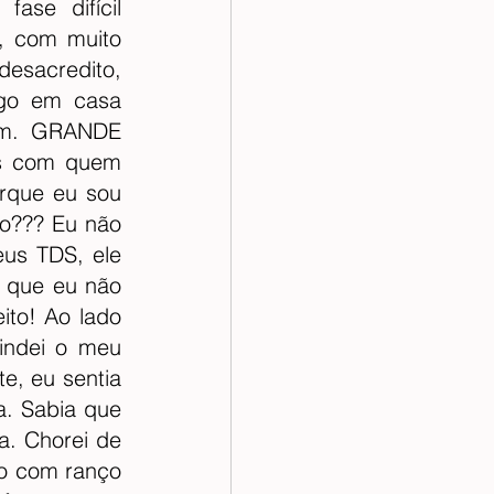
se difícil 
, com muito 
desacredito, 
go em casa 
mim. GRANDE 
res com quem 
rque eu sou 
o??? Eu não 
s TDS, ele 
 que eu não 
to! Ao lado 
indei o meu 
, eu sentia 
a. Sabia que 
. Chorei de 
co com ranço 