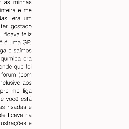
 as minhas 
nteira e me 
as, era um 
ter gostado 
icava feliz 
ê é uma GP, 
iga e saímos 
química era 
nde que foi 
 fórum (com 
clusive aos 
re me liga 
e você está 
 risadas e 
e ficava na 
ustrações e 