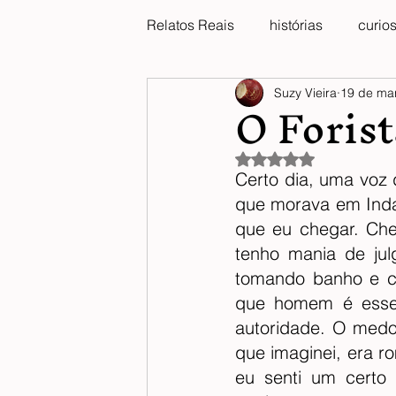
Relatos Reais
histórias
curio
O Foris
Suzy Vieira
19 de mar
Avaliado com NaN de 
Certo dia, uma voz
que morava em Indai
que eu chegar. Che
tenho mania de julg
tomando banho e co
que homem é esse?
autoridade. O medo
que imaginei, era ro
eu senti um certo