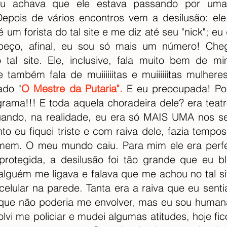
u achava que ele estava passando por uma fa
Depois de vários encontros vem a desilusão: ele
 um forista do tal site e me diz até seu "nick"; eu 
peço, afinal, eu sou só mais um número! Che
 tal site. Ele, inclusive, fala muito bem de 
le também fala de muiiiiiitas e muiiiiiitas mulhe
ado "
O Mestre da Putaria". 
E eu preocupada! Po
ama!!! E toda aquela choradeira dele? era teatr
ndo, na realidade, eu era só MAIS UMA nos seu
o eu fiquei triste e com raiva dele, fazia tempos
em. O meu mundo caiu. Para mim ele era perfei
protegida, a desilusão foi tão grande que eu bl
lguém me ligava e falava que me achou no tal site
celular na parede. Tanta era a raiva que eu senti
 que não poderia me envolver, mas eu sou humana
lvi me policiar e mudei algumas atitudes, hoje fi