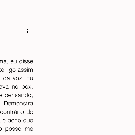
a, eu disse 
 ligo assim 
 da voz. Eu 
ava no box, 
 pensando, 
 Demonstra 
ontrário do 
a e acho que 
o posso me 