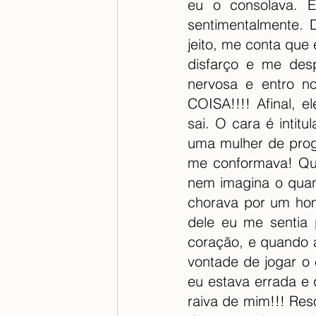
eu o consolava. E
sentimentalmente. 
jeito, me conta que é
disfarço e me des
nervosa e entro no
COISA!!!! Afinal, e
sai. O cara é intitul
uma mulher de progr
me conformava! Qua
nem imagina o quant
chorava por um hom
dele eu me sentia 
coração, e quando a
vontade de jogar o 
eu estava errada e
raiva de mim!!! Reso