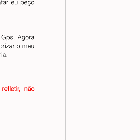
ar eu peço 
Gps, Agora 
rizar o meu 
ia.
fletir, não 