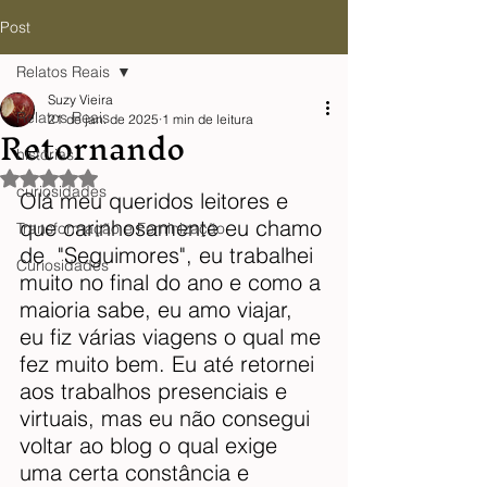
Post
Relatos Reais
Suzy Vieira
Relatos Reais
21 de jan. de 2025
1 min de leitura
Retornando
histórias
Avaliado com NaN de 5 estrelas.
curiosidades
Olá meu queridos leitores e 
que carinhosamente eu chamo 
Transformação e Feminização
de  "Seguimores", eu trabalhei 
Curiosidades
muito no final do ano e como a 
maioria sabe, eu amo viajar, 
eu fiz várias viagens o qual me 
fez muito bem. Eu até retornei 
aos trabalhos presenciais e 
virtuais, mas eu não consegui 
voltar ao blog o qual exige 
uma certa constância e 