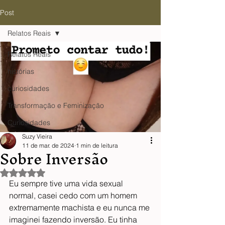
Post
Relatos Reais
Relatos Reais
histórias
curiosidades
Transformação e Feminização
Curiosidades
Suzy Vieira
11 de mar. de 2024
1 min de leitura
Sobre Inversão
Avaliado com NaN de 5 estrelas.
Eu sempre tive uma vida sexual 
normal, casei cedo com um homem 
extremamente machista e eu nunca me 
imaginei fazendo inversão. Eu tinha 