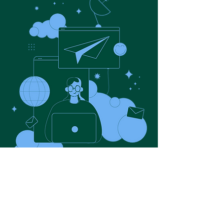
Contato
uma ótima maneira de estabelecer 
confiança e garantir compras com 
segurança.
Nome