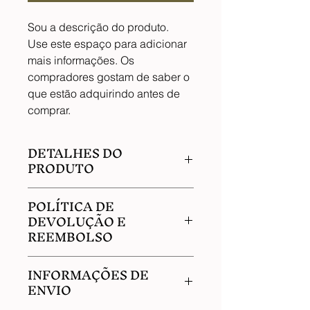
Sou a descrição do produto. 
Use este espaço para adicionar 
mais informações. Os 
compradores gostam de saber o 
que estão adquirindo antes de 
comprar.
DETALHES DO
PRODUTO
Use este espaço para adicionar 
POLÍTICA DE
mais detalhes sobre seu produto, 
DEVOLUÇÃO E
como tamanho, material, cuidados 
REEMBOLSO
especiais e instruções de limpeza. 
Este também é um ótimo lugar para 
Use este espaço para informar seus 
escrever o que torna seu produto 
INFORMAÇÕES DE
clientes sobre o que fazer caso 
especial e como seus clientes 
ENVIO
estejam insatisfeitos com a compra. 
podem se beneficiar deste item.
Ter uma política de reembolso ou de 